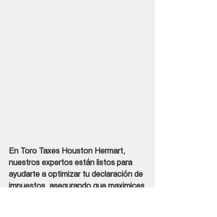
En Toro Taxes Houston Hermart, 
nuestros expertos están listos para 
ayudarte a optimizar tu declaración de 
impuestos, asegurando que maximices 
tu reembolso aprovechando todos los 
beneficios de tener dependientes.
 No 