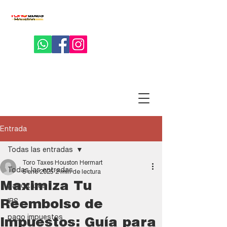
Entrada
Todas las entradas
Toro Taxes Houston Hermart
Todas las entradas
6 ene 2025
2 min de lectura
Maximiza Tu
pago taxes
Reembolso de
IRS
pago impuestos
Impuestos: Guía para